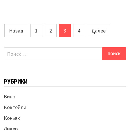
Навигация
Назад
1
2
3
4
Далее
по
записям
Найти:
РУБРИКИ
Вино
Коктейли
Коньяк
Ликер