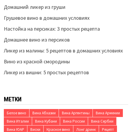
Домашний ликер из груши
Грушевое вино в домашних условиях
Настойка на персиках: 3 простых рецепта
Домашнее вино из персиков
Ликер из малины: 5 рецептов в домашних условиях
Вино из красной смородины
Ликер из вишни: 5 простых рецептов
МЕТКИ
Белое вино
Вина Абхазии
Вина Аргентины
Вина Армении
Вина Италии
Вина Кубани
Вина России
Вина Сербии
Вина ЮАР
Виски
Красное вино
Лонг дринк
Рецепт