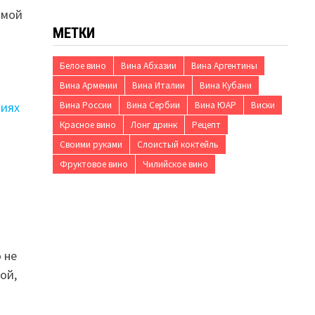
имой
МЕТКИ
Белое вино
Вина Абхазии
Вина Аргентины
Вина Армении
Вина Италии
Вина Кубани
Вина России
Вина Сербии
Вина ЮАР
Виски
Красное вино
Лонг дринк
Рецепт
Своими руками
Слоистый коктейль
Фруктовое вино
Чилийское вино
 не
ой,