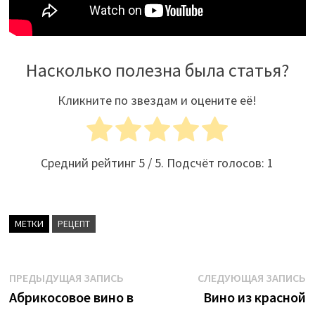
Насколько полезна была статья?
Кликните по звездам и оцените её!
Средний рейтинг
5
/ 5. Подсчёт голосов:
1
МЕТКИ
РЕЦЕПТ
Навигация
Предыдущая
С
ПРЕДЫДУЩАЯ ЗАПИСЬ
СЛЕДУЮЩАЯ ЗАПИСЬ
запись:
з
Абрикосовое вино в
Вино из красной
по