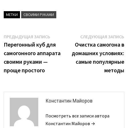
МЕТКИ
СВОИМИ РУКАМИ
Навигация
Предыдущая
С
ПРЕДЫДУЩАЯ ЗАПИСЬ
СЛЕДУЮЩАЯ ЗАПИСЬ
запись:
з
Перегонный куб для
Очистка самогона в
по
самогонного аппарата
домашних условиях:
записям
своими руками —
самые популярные
проще простого
методы
Константин Майоров
Посмотреть все записи автора
Константин Майоров →