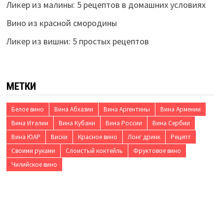
Ликер из малины: 5 рецептов в домашних условиях
Вино из красной смородины
Ликер из вишни: 5 простых рецептов
МЕТКИ
Белое вино
Вина Абхазии
Вина Аргентины
Вина Армении
Вина Италии
Вина Кубани
Вина России
Вина Сербии
Вина ЮАР
Виски
Красное вино
Лонг дринк
Рецепт
Своими руками
Слоистый коктейль
Фруктовое вино
Чилийское вино