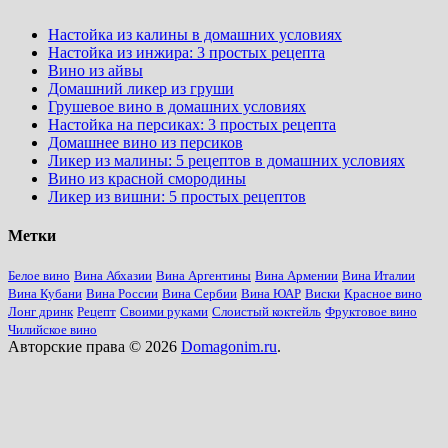
Настойка из калины в домашних условиях
Настойка из инжира: 3 простых рецепта
Вино из айвы
Домашний ликер из груши
Грушевое вино в домашних условиях
Настойка на персиках: 3 простых рецепта
Домашнее вино из персиков
Ликер из малины: 5 рецептов в домашних условиях
Вино из красной смородины
Ликер из вишни: 5 простых рецептов
Метки
Белое вино
Вина Абхазии
Вина Аргентины
Вина Армении
Вина Италии
Вина Кубани
Вина России
Вина Сербии
Вина ЮАР
Виски
Красное вино
Лонг дринк
Рецепт
Своими руками
Слоистый коктейль
Фруктовое вино
Чилийское вино
Авторские права © 2026
Domagonim.ru
.