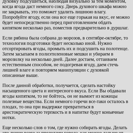
духовку подсушиться, наблюдая визуально за тем моментом,
когда ягода даст немного соку. Дверь духового шкафа можно
не закрывать, это поможет удалить лишнюю влагу.
Попробуйте ягоду, если она все еще горькая на вкус, ее можно
будет непосредственно перед приготовлением обдать
кипятком несколько раз, поместив предварительно в дуршлаг.
Если рябина была собрана до морозов, в сентябре-октябре, то
технология подготовки будет несколько иной. Нужно
отсортировать ягоды, промыть их и подсушить на полотенце.
Затем засыпаем в полиэтиленовые мешки и убираем в
морозилку на несколько дней. Далее достаем, оттаиваем
естественным способом, не подогревая ягоду, даем стечь
лишней влаге и повторяем манипуляции с духовкой
описанные выше.
После данной обработки, получается, сделать настойку
насыщенного цвета и интересного вкуса. Если Вы обдавали
ягоды кипятком, то не бойтесь, он не вымоет из кожицы
полезные вещества. Если немного горечи все-таки осталось в
плодах, то она при выдержке превратиться в
аристократическую терпкость и в напитке будут коньячные
нотки.
Еще несколько слов о том, где нужно собирать ягоды. Делать
это лучше всего за пределами города, как можно дальше от