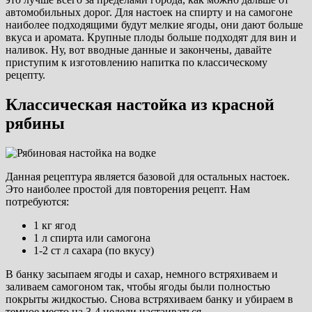
автомобильных дорог. Для настоек на спирту и на самогоне
наиболее подходящими будут мелкие ягоды, они дают больше
вкуса и аромата. Крупные плоды больше подходят для вин и
наливок. Ну, вот вводные данные и закончены, давайте
приступим к изготовлению напитка по классическому
рецепту.
Классическая настойка из красной
рябины
Данная рецептура является базовой для остальных настоек.
Это наиболее простой для повторения рецепт. Нам
потребуются:
1 кг ягод
1 л спирта или самогона
1-2 ст л сахара (по вкусу)
В банку засыпаем ягоды и сахар, немного встряхиваем и
заливаем самогоном так, чтобы ягоды были полностью
покрыты жидкостью. Снова встряхиваем банку и убираем в
темное место на 3-4 недели настаиваться.