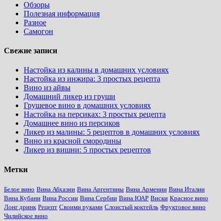
Обзоры
Полезная информация
Разное
Самогон
Свежие записи
Настойка из калины в домашних условиях
Настойка из инжира: 3 простых рецепта
Вино из айвы
Домашний ликер из груши
Грушевое вино в домашних условиях
Настойка на персиках: 3 простых рецепта
Домашнее вино из персиков
Ликер из малины: 5 рецептов в домашних условиях
Вино из красной смородины
Ликер из вишни: 5 простых рецептов
Метки
Белое вино
Вина Абхазии
Вина Аргентины
Вина Армении
Вина Италии
Вина Кубани
Вина России
Вина Сербии
Вина ЮАР
Виски
Красное вино
Лонг дринк
Рецепт
Своими руками
Слоистый коктейль
Фруктовое вино
Чилийское вино