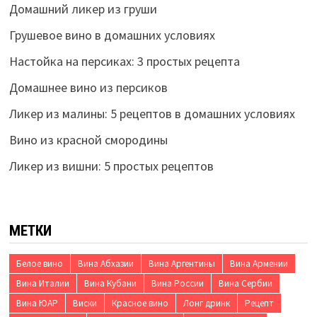
Домашний ликер из груши
Грушевое вино в домашних условиях
Настойка на персиках: 3 простых рецепта
Домашнее вино из персиков
Ликер из малины: 5 рецептов в домашних условиях
Вино из красной смородины
Ликер из вишни: 5 простых рецептов
МЕТКИ
Белое вино
Вина Абхазии
Вина Аргентины
Вина Армении
Вина Италии
Вина Кубани
Вина России
Вина Сербии
Вина ЮАР
Виски
Красное вино
Лонг дринк
Рецепт