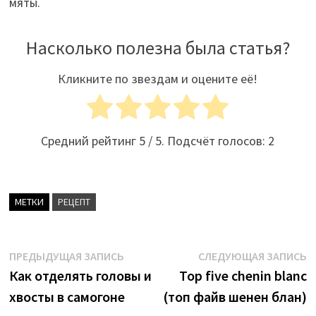
мяты.
Насколько полезна была статья?
Кликните по звездам и оцените её!
Средний рейтинг
5
/ 5. Подсчёт голосов:
2
МЕТКИ
РЕЦЕПТ
Навигация
Предыдущая
С
ПРЕДЫДУЩАЯ ЗАПИСЬ
СЛЕДУЮЩАЯ ЗАПИСЬ
запись:
з
Как отделять головы и
Top five chenin blanc
по
хвосты в самогоне
(топ файв шенен блан)
записям