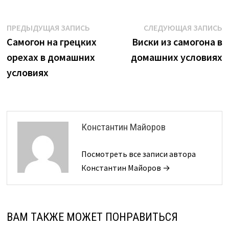
Навигация
Предыдущая
С
ПРЕДЫДУЩАЯ ЗАПИСЬ
СЛЕДУЮЩАЯ ЗАПИСЬ
запись:
з
Самогон на грецких
Виски из самогона в
по
орехах в домашних
домашних условиях
записям
условиях
Константин Майоров
Посмотреть все записи автора
Константин Майоров →
ВАМ ТАКЖЕ МОЖЕТ ПОНРАВИТЬСЯ