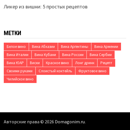
Ликер из вишни: 5 простых рецептов
МЕТКИ
Белое вино
Вина Абхазии
Вина Аргентины
Вина Армении
Вина Италии
Вина Кубани
Вина России
Вина Сербии
Вина ЮАР
Виски
Красное вино
Лонг дринк
Рецепт
Своими руками
Слоистый коктейль
Фруктовое вино
Чилийское вино
Авторские права © 2026
Domagonim.ru
.