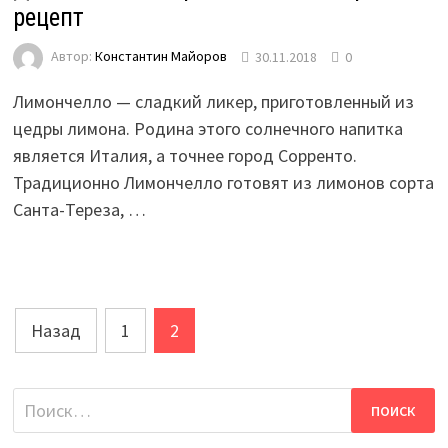
рецепт
Автор:
Константин Майоров
30.11.2018
0
Лимончелло — сладкий ликер, приготовленный из
цедры лимона. Родина этого солнечного напитка
является Италия, а точнее город Сорренто.
Традиционно Лимончелло готовят из лимонов сорта
Санта-Тереза, …
Навигация
Назад
1
2
по
записям
Найти: