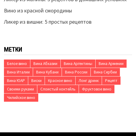
Вино из красной смородины
Ликер из вишни: 5 простых рецептов
МЕТКИ
Белое вино
Вина Абхазии
Вина Аргентины
Вина Армении
Вина Италии
Вина Кубани
Вина России
Вина Сербии
Вина ЮАР
Виски
Красное вино
Лонг дринк
Рецепт
Своими руками
Слоистый коктейль
Фруктовое вино
Чилийское вино