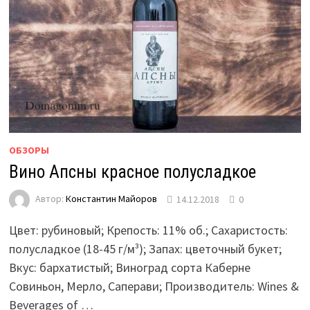
ОБЗОРЫ
Вино Апсны красное полусладкое
Автор:
Константин Майоров
14.12.2018
0
Цвет: рубиновый; Крепость: 11% об.; Сахаристость:
полусладкое (18-45 г/м³);­­ Запах: цветочный букет;
Вкус: бархатистый; Виноград сорта Каберне
Совиньон, Мерло, Саперави; Производитель: Wines &
Beverages of …