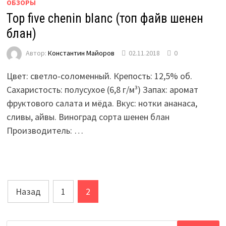
ОБЗОРЫ
Top five chenin blanc (топ файв шенен
блан)
Автор:
Константин Майоров
02.11.2018
0
Цвет: светло-соломенный. Крепость: 12,5% об.
Сахаристость: полусухое (6,8 г/м³) Запах: аромат
фруктового салата и мёда. Вкус: нотки ананаса,
сливы, айвы. Виноград сорта шенен блан
Производитель: …
Навигация
Назад
1
2
по